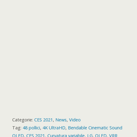
b
e
e
o
r
p
g
a
e
o
t
k
p
e
m
s
a
r
t
r
d
Categorie:
CES 2021
,
News
,
Video
Tag:
48 pollici
,
4K UltraHD
,
Bendable Cinematic Sound
OLED
,
CES 2021
,
Curvatura variabile
,
LG
,
OLED
,
VRR