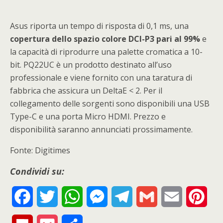
Asus riporta un tempo di risposta di 0,1 ms, una
copertura dello spazio colore DCI-P3 pari al 99%
e
la capacità di riprodurre una palette cromatica a 10-
bit. PQ22UC è un prodotto destinato all’uso
professionale e viene fornito con una taratura di
fabbrica che assicura un DeltaE < 2. Per il
collegamento delle sorgenti sono disponibili una USB
Type-C e una porta Micro HDMI. Prezzo e
disponibilità saranno annunciati prossimamente.
Fonte: Digitimes
Condividi su:
F
T
W
M
T
G
E
P
a
w
h
e
e
m
m
i