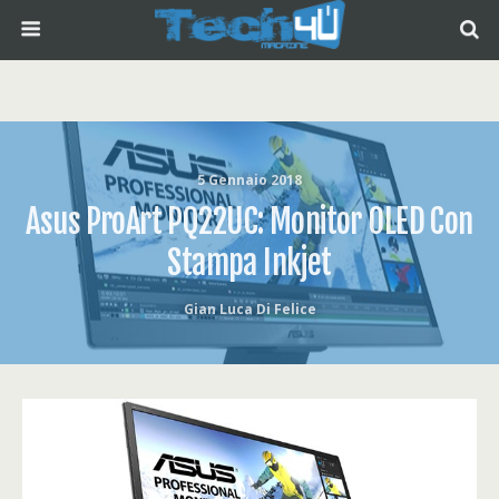
5 Gennaio 2018
Asus ProArt PQ22UC: Monitor OLED Con
Stampa Inkjet
Gian Luca Di Felice