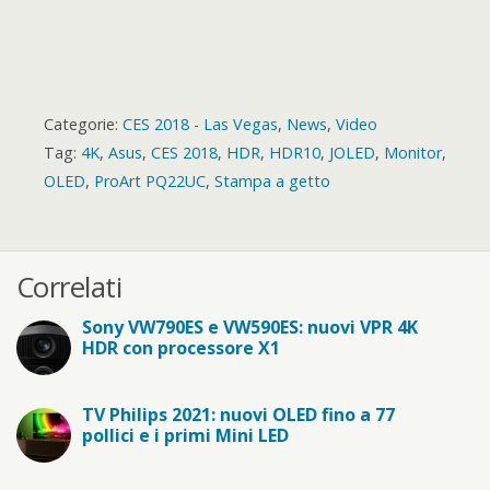
Categorie:
CES 2018 - Las Vegas
,
News
,
Video
Tag:
4K
,
Asus
,
CES 2018
,
HDR
,
HDR10
,
JOLED
,
Monitor
,
OLED
,
ProArt PQ22UC
,
Stampa a getto
Correlati
Sony VW790ES e VW590ES: nuovi VPR 4K
HDR con processore X1
TV Philips 2021: nuovi OLED fino a 77
pollici e i primi Mini LED