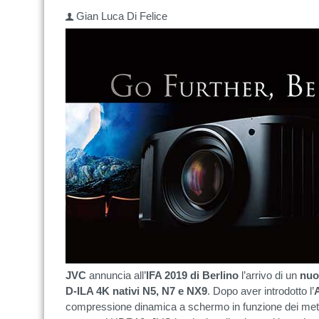
Gian Luca Di Felice
JVC
annuncia all’
IFA 2019 di Berlino
l’arrivo di un
nuo
D-ILA 4K nativi N5, N7 e NX9
. Dopo aver introdotto l’
compressione dinamica a schermo in funzione dei me