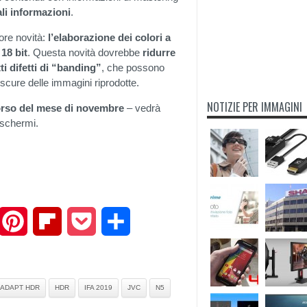
ali informazioni
.
iore novità:
l’elaborazione dei colori a
 18 bit
. Questa novità dovrebbe
ridurre
ti difetti di “banding”
, che possono
 scure delle immagini riprodotte.
NOTIZIE PER IMMAGINI
corso del mese di novembre
– vedrà
 schermi.
mail
Pinterest
Flipboard
Pocket
Share
 ADAPT HDR
HDR
IFA 2019
JVC
N5