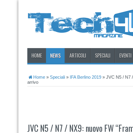
HOME
NEWS
ARTICOLI
SPECIALI
EVENTI
Home
»
Speciali
»
IFA Berlino 2019
»
JVC N5 / N7 
arrivo
JVC N5 / N7 / NX9: nuovo FW “Fram