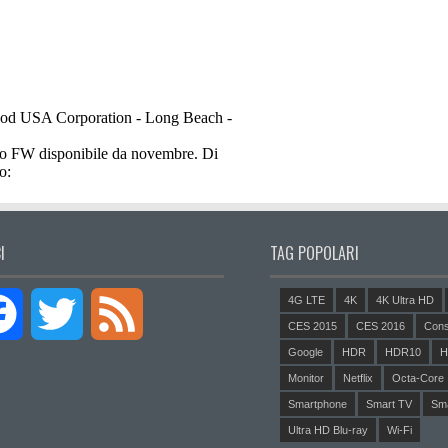
I
TAG POPOLARI
4G LTE
4K
4K Ultra HD
Facebook
Twitter
Feed
CES 2015
CES 2016
Cons
Google
HDR
HDR10
H
Monitor
Netflix
Octa-Core
Smartphone
Smart TV
Sm
Ultra HD Blu-ray
Wi-Fi