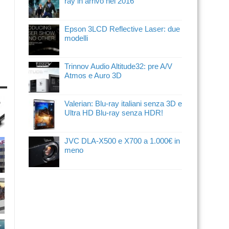
ray in arrivo nel 2016
Epson 3LCD Reflective Laser: due
modelli
Trinnov Audio Altitude32: pre A/V
Atmos e Auro 3D
Valerian: Blu-ray italiani senza 3D e
Ultra HD Blu-ray senza HDR!
JVC DLA-X500 e X700 a 1.000€ in
meno