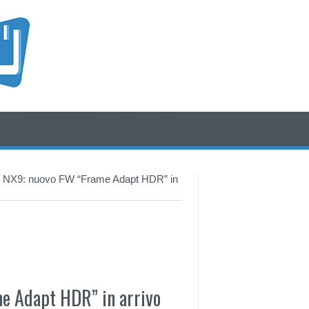
/* icone rss e social */
/* fine div icone*/
/ NX9: nuovo FW “Frame Adapt HDR” in
e Adapt HDR” in arrivo