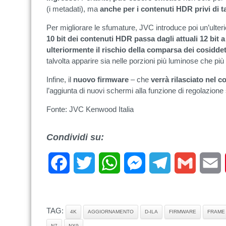
(i metadati), ma
anche per i contenuti HDR privi di t
Per migliorare le sfumature, JVC introduce poi un’ulter
10 bit dei contenuti HDR passa dagli attuali 12 bit a
ulteriormente il rischio della comparsa dei cosiddet
talvolta apparire sia nelle porzioni più luminose che più
Infine, il
nuovo firmware
– che
verrà rilasciato nel 
l’aggiunta di nuovi schermi alla funzione di regolazione
Fonte: JVC Kenwood Italia
Condividi su:
Facebook
Twitter
WhatsApp
Messenger
Telegram
Gmail
E
TAG:
4K
AGGIORNAMENTO
D-ILA
FIRMWARE
FRAME
N7
NX9