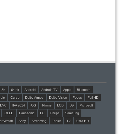
8K
64 bit
Android
Android TV
Apple
Bluetooth
ole
Curvo
Dolby Atmos
Dolby Vision
Focus
Full HD
EVC
IFA 2014
iOS
iPhone
LCD
LG
Microsoft
OLED
Panasonic
PC
Philips
Samsung
artWatch
Sony
Streaming
Tablet
TV
Ultra HD