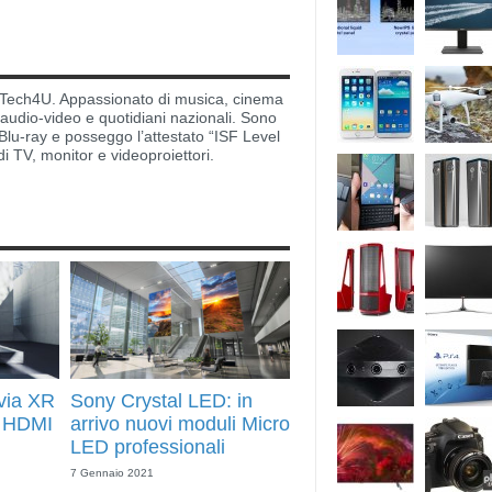
di Tech4U. Appassionato di musica, cinema
i audio-video e quotidiani nazionali. Sono
lu-ray e posseggo l’attestato “ISF Level
di TV, monitor e videoproiettori.
via XR
Sony Crystal LED: in
n HDMI
arrivo nuovi moduli Micro
LED professionali
7 Gennaio 2021