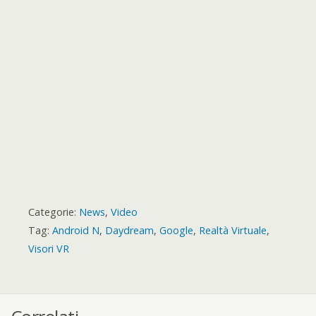
r
t
r
d
Categorie:
News
,
Video
Tag:
Android N
,
Daydream
,
Google
,
Realtà Virtuale
,
Visori VR