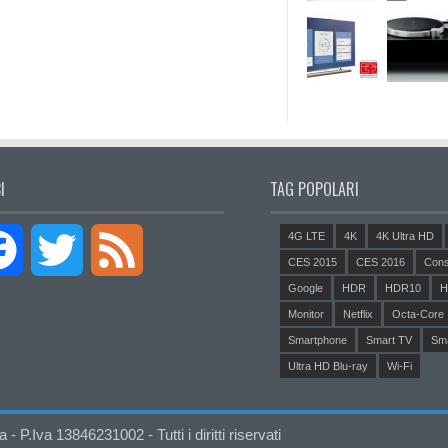
I
TAG POPOLARI
4G LTE
4K
4K Ultra HD
Facebook
Twitter
Feed
CES 2015
CES 2016
Cons
Google
HDR
HDR10
H
Monitor
Netflix
Octa-Core
Smartphone
Smart TV
Sm
Ultra HD Blu-ray
Wi-Fi
P.Iva 13846231002 - Tutti i diritti riservati