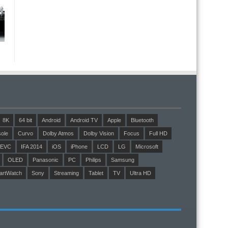
8K
64 bit
Android
Android TV
Apple
Bluetooth
ole
Curvo
Dolby Atmos
Dolby Vision
Focus
Full HD
EVC
IFA 2014
iOS
iPhone
LCD
LG
Microsoft
OLED
Panasonic
PC
Philips
Samsung
artWatch
Sony
Streaming
Tablet
TV
Ultra HD