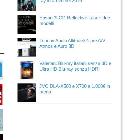
ray in arrivo nel 2016
Epson 3LCD Reflective Laser: due
modelli
Trinnov Audio Altitude32: pre A/V
Atmos e Auro 3D
Valerian: Blu-ray italiani senza 3D e
Ultra HD Blu-ray senza HDR!
JVC DLA-X500 e X700 a 1.000€ in
meno