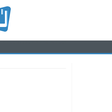
/* icone rss e social */
/* fine div icone*/