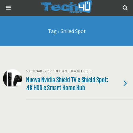
Tag › Shiled Spot
5 GENNAIO 2017 • DI GIAN LUCA DI FELICE
Nuova Nvidia Shield TV e Shield Spot:
4K HDR e Smart Home Hub