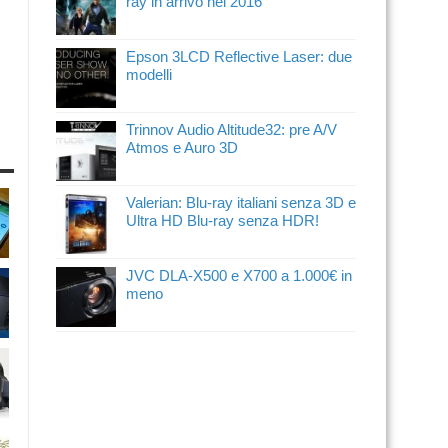
ray in arrivo nel 2016
Epson 3LCD Reflective Laser: due
modelli
Trinnov Audio Altitude32: pre A/V
Atmos e Auro 3D
Valerian: Blu-ray italiani senza 3D e
Ultra HD Blu-ray senza HDR!
JVC DLA-X500 e X700 a 1.000€ in
meno