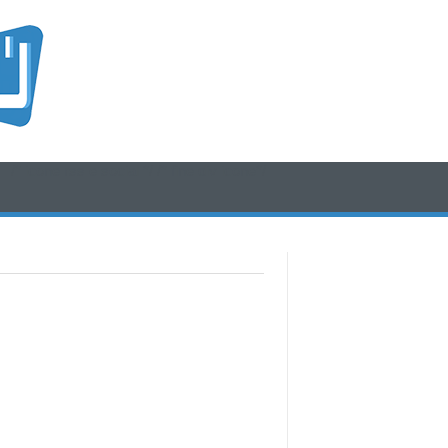
/* icone rss e social */
/* fine div icone*/