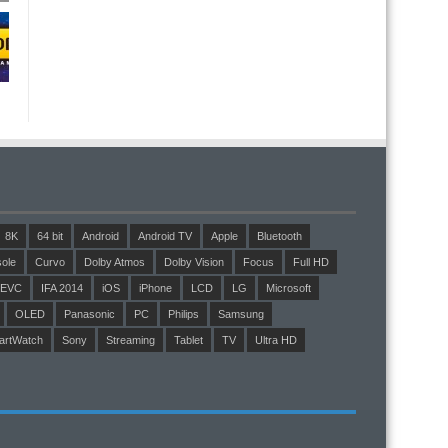
8K
64 bit
Android
Android TV
Apple
Bluetooth
ole
Curvo
Dolby Atmos
Dolby Vision
Focus
Full HD
EVC
IFA 2014
iOS
iPhone
LCD
LG
Microsoft
OLED
Panasonic
PC
Philips
Samsung
artWatch
Sony
Streaming
Tablet
TV
Ultra HD