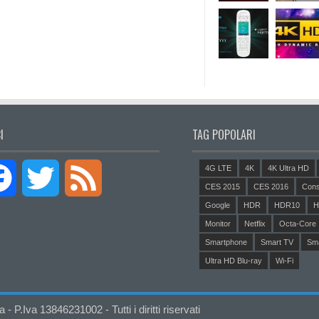
I
TAG POPOLARI
4G LTE
4K
4K Ultra HD
Facebook
Twitter
Feed
CES 2015
CES 2016
Cons
Google
HDR
HDR10
H
Monitor
Netflix
Octa-Core
Smartphone
Smart TV
Sm
Ultra HD Blu-ray
Wi-Fi
P.Iva 13846231002 - Tutti i diritti riservati