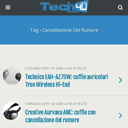
Tag › Cancellazione Del Rumore
5 GIUGNO 2020 • DI GIAN LUCA DI FELICE
Technics EAH-AZ70W: cuffie auricolari
True Wireless Hi-End
3 MAGGIO 2016 • DI GIAN LUCA DI FELICE
Creative Aurvana ANC: cuffie con
cancellazione del rumore