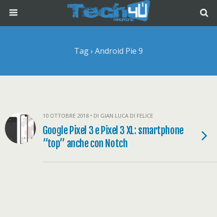
Tag › Android Pie 9
10 OTTOBRE 2018 • DI GIAN LUCA DI FELICE
Google Pixel 3 e Pixel 3 XL: smartphone
“top” anche con Notch