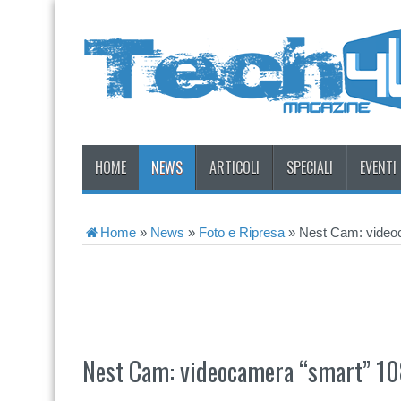
HOME
NEWS
ARTICOLI
SPECIALI
EVENTI
Home
»
News
»
Foto e Ripresa
»
Nest Cam: video
Nest Cam: videocamera “smart” 1