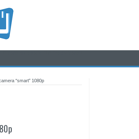
/* icone rss e social */
/* fine div icone*/
camera “smart” 1080p
080p