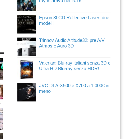
ray in arrivo nel 2016
Epson 3LCD Reflective Laser: due
modelli
Trinnov Audio Altitude32: pre A/V
Atmos e Auro 3D
Valerian: Blu-ray italiani senza 3D e
Ultra HD Blu-ray senza HDR!
JVC DLA-X500 e X700 a 1.000€ in
meno