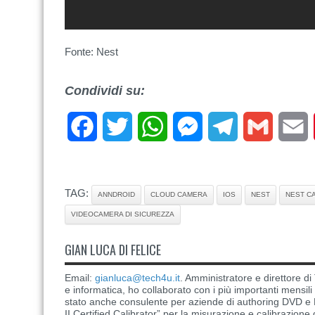
Fonte: Nest
Condividi su:
Facebook
Twitter
WhatsApp
Messenger
Telegram
Gmail
E
TAG:
ANNDROID
CLOUD CAMERA
IOS
NEST
NEST C
VIDEOCAMERA DI SICUREZZA
GIAN LUCA DI FELICE
Email:
gianluca@tech4u.it
. Amministratore e direttore 
e informatica, ho collaborato con i più importanti mensil
stato anche consulente per aziende di authoring DVD e B
II Certified Calibrator” per la misurazione e calibrazione 