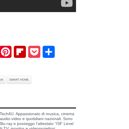
mail
Pinterest
Flipboard
Pocket
Share
AM
SMART HOME
di Tech4U. Appassionato di musica, cinema
i audio-video e quotidiani nazionali. Sono
lu-ray e posseggo l’attestato “ISF Level
di TV, monitor e videoproiettori.