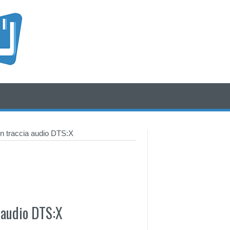
/* icone rss e social */
/* fine div icone*/
on traccia audio DTS:X
 audio DTS:X