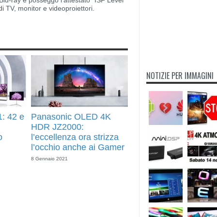
lu-ray e posseggo l’attestato “ISF Level
di TV, monitor e videoproiettori.
NOTIZIE PER IMMAGINI
: 42 e
Panasonic OLED 4K
ù
HDR JZ2000:
o
l’eccellenza ora strizza
l’occhio anche ai Gamer
8 Gennaio 2021