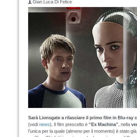
Gian Luca Di Felice
Sarà Lionsgate a rilasciare il primo film in Blu-ray
(vedi
news
). Il film prescelto è
“Ex Machina”
, nella
ve
l’unica per la quale (almeno per il momento) è stato già