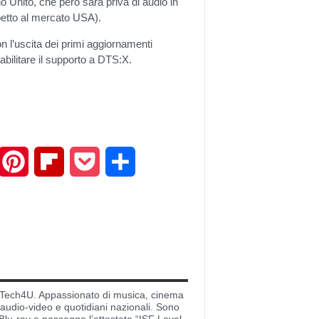
gno Unito, che però sarà priva di audio in
spetto al mercato USA).
on l’uscita dei primi aggiornamenti
 abilitare il supporto a DTS:X.
mail
Pinterest
Flipboard
Pocket
Share
di Tech4U. Appassionato di musica, cinema
i audio-video e quotidiani nazionali. Sono