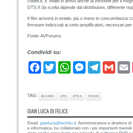
codifica. E’ infatti in arrivo anche la versione per il Re
DTS:X (la scelta dipende dal distributore, differente ri
Il film arriverà in estate, più o meno in concomitanza c
firmware indirizzati ai sinto-amplificatori, necessari per
Fonte: AVForums
Condividi su:
Facebook
Twitter
WhatsApp
Messenger
Telegram
Gmail
E
TAG:
BLU-RAY
DTS
DTS:X
FOCUS
GIAN LUCA DI FELICE
Email:
gianluca@tech4u.it
. Amministratore e direttore 
e informatica, ho collaborato con i più importanti mensil