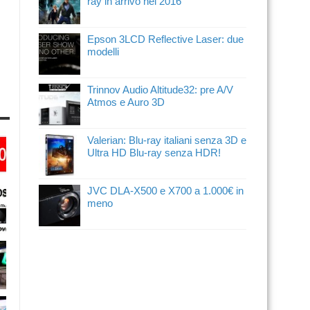
ray in arrivo nel 2016
Epson 3LCD Reflective Laser: due
modelli
Trinnov Audio Altitude32: pre A/V
Atmos e Auro 3D
Valerian: Blu-ray italiani senza 3D e
Ultra HD Blu-ray senza HDR!
JVC DLA-X500 e X700 a 1.000€ in
meno