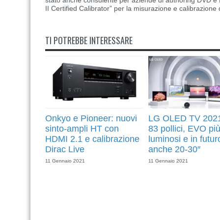
stato anche consulente per aziende di authoring DVD e B
II Certified Calibrator” per la misurazione e calibrazione 
TI POTREBBE INTERESSARE
Onkyo e Pioneer: nuovi
LG OLED TV 2021
sinto-ampli HT con
83 pollici, EVO pi
HDMI 2.1 e calibrazione
luminosi e in futur
Dirac Live
anche 20-30″
11 Gennaio 2021
11 Gennaio 2021