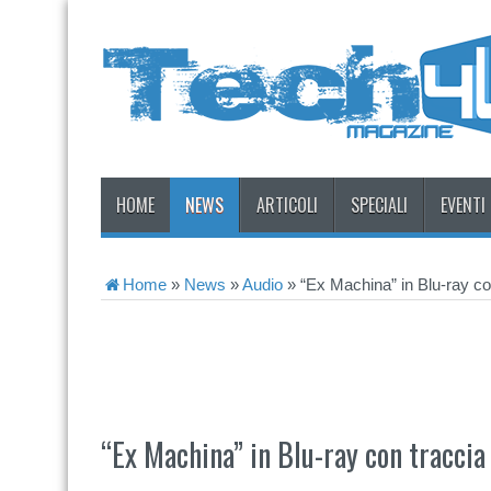
HOME
NEWS
ARTICOLI
SPECIALI
EVENTI
Home
»
News
»
Audio
»
“Ex Machina” in Blu-ray c
“Ex Machina” in Blu-ray con traccia