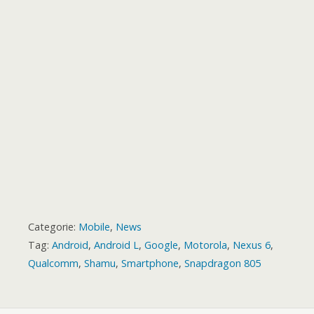
k
p
e
m
s
a
r
t
r
d
Categorie:
Mobile
,
News
Tag:
Android
,
Android L
,
Google
,
Motorola
,
Nexus 6
,
Qualcomm
,
Shamu
,
Smartphone
,
Snapdragon 805