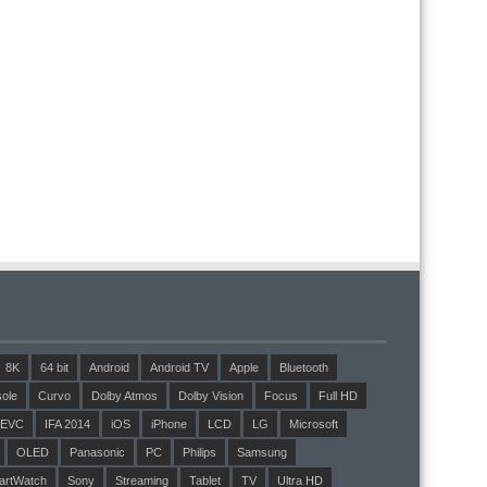
8K
64 bit
Android
Android TV
Apple
Bluetooth
ole
Curvo
Dolby Atmos
Dolby Vision
Focus
Full HD
EVC
IFA 2014
iOS
iPhone
LCD
LG
Microsoft
OLED
Panasonic
PC
Philips
Samsung
artWatch
Sony
Streaming
Tablet
TV
Ultra HD