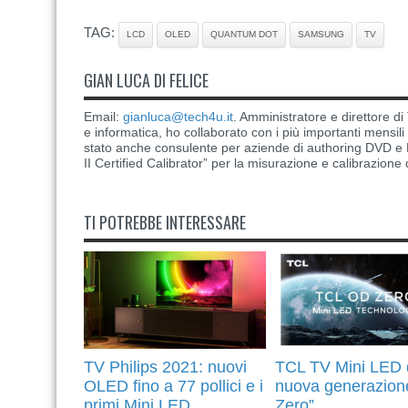
TAG:
LCD
OLED
QUANTUM DOT
SAMSUNG
TV
GIAN LUCA DI FELICE
Email:
gianluca@tech4u.it
. Amministratore e direttore 
e informatica, ho collaborato con i più importanti mensil
stato anche consulente per aziende di authoring DVD e B
II Certified Calibrator” per la misurazione e calibrazione 
TI POTREBBE INTERESSARE
TV Philips 2021: nuovi
TCL TV Mini LED 
OLED fino a 77 pollici e i
nuova generazion
primi Mini LED
Zero”