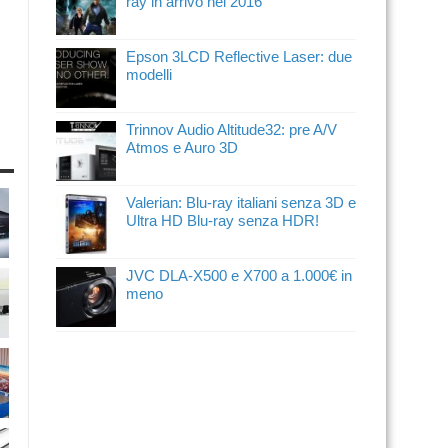
ray in arrivo nel 2016
Epson 3LCD Reflective Laser: due
modelli
Trinnov Audio Altitude32: pre A/V
Atmos e Auro 3D
Valerian: Blu-ray italiani senza 3D e
Ultra HD Blu-ray senza HDR!
JVC DLA-X500 e X700 a 1.000€ in
meno