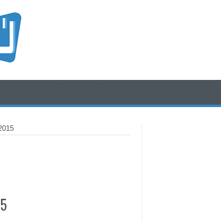
/* icone rss e social */
/* fine div icone*/
2015
15