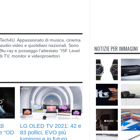
di Tech4U. Appassionato di musica, cinema
i audio-video e quotidiani nazionali. Sono
NOTIZIE PER IMMAGINI
lu-ray e posseggo l’attestato “ISF Level
di TV, monitor e videoproiettori.
di
LG OLED TV 2021: 42 e
e “OD
83 pollici, EVO più
luminosi e in futuro