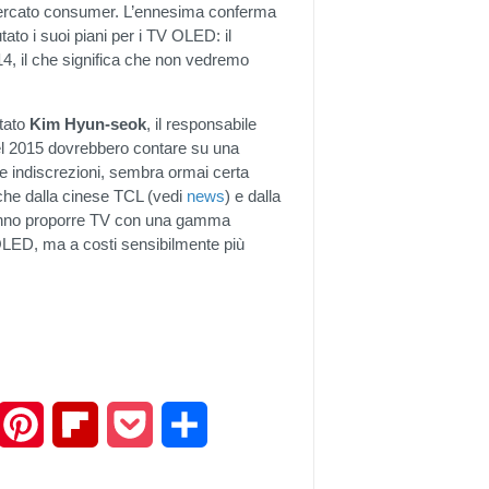
l mercato consumer. L’ennesima conferma
to i suoi piani per i TV OLED: il
4, il che significa che non vedremo
stato
Kim Hyun-seok
, il responsabile
el 2015 dovrebbero contare su una
me indiscrezioni, sembra ormai certa
che dalla cinese TCL (vedi
news
) e dalla
ranno proporre TV con una gamma
 OLED, ma a costi sensibilmente più
mail
Pinterest
Flipboard
Pocket
Share