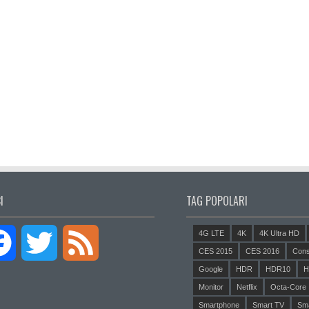
I
TAG POPOLARI
4G LTE
4K
4K Ultra HD
Facebook
Twitter
Feed
CES 2015
CES 2016
Cons
Google
HDR
HDR10
H
Monitor
Netflix
Octa-Core
Smartphone
Smart TV
Sm