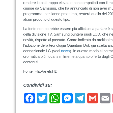
rendere i costi troppo elevati e non compatibili con i
giunge da Samsung, che ha annunciato di non aver muta
programma, per l’anno prossimo, resterà quello del 201
alcun prodotto di questo tipo.
La fonte non potrebbe essere più ufficiale: a parlare è 
della divisione TV. Samsung punterà sugli LCD, che n
novità, rispetto al passato. Come indicato da moltissi
l’adozione della tecnologia Quantum Dot, già scelta an
connazionale LG (vedi
news
). In questo modo si pot
cromatica più ricca, similmente a quanto offerto dagli
contenuti.
Fonte: FlatPanelsHD
Condividi su:
Facebook
Twitter
WhatsApp
Messenger
Telegram
Gmail
E