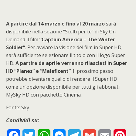
A partire dal 14 marzo e fino al 20 marzo
sarà
disponibile nella sezione “Scelti per te” di Sky On
Demand il film
“Captain America – The Winter
Soldier”
. Per avviare la visione del film in Super HD,
sarà sufficiente selezionare il titolo con il logo Super
HD.
A partire da aprile verranno rilasciati in Super
HD “Planes” e “Maleficent”
. Il prossimo passo
potrebbe diventare quello di rendere il Super HD
come un’opzione disponibile per tutti gli abbonati
MySky HD con pacchetto Cinema.
Fonte: Sky
Condividi su:
F
T
W
M
T
G
E
P