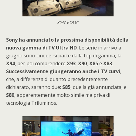
X94C e X93C
Sony ha annunciato la prossima disponibilità della
nuova gamma di TV Ultra HD
. Le serie in arrivo a
giugno sono cinque: si parte dalla top di gamma, la
X94
, per poi comprendere
X93
,
X90
,
X85
e
X83
.
Successivamente giungeranno anche i TV curvi
,
che, a differenza di quanto precedentemente
dichiarato, saranno due:
S85
, quella già annunciata, e
S80
, apparentemente molto simile ma priva di
tecnologia Triluminos.