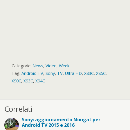
d
Categorie:
News
,
Video
,
Week
Tag:
Android TV
,
Sony
,
TV
,
Ultra HD
,
X83C
,
X85C
,
X90C
,
X93C
,
X94C
Correlati
Sony: aggiornamento Nougat per
Android TV 2015 e 2016