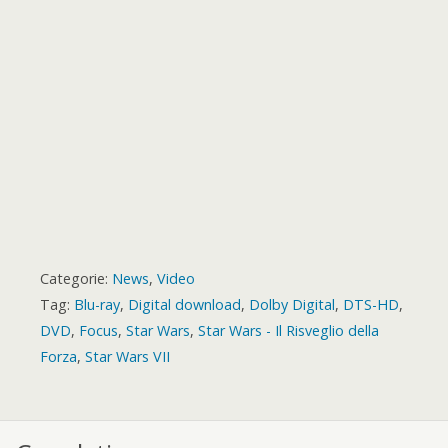
r
t
r
d
Categorie:
News
,
Video
Tag:
Blu-ray
,
Digital download
,
Dolby Digital
,
DTS-HD
,
DVD
,
Focus
,
Star Wars
,
Star Wars - Il Risveglio della
Forza
,
Star Wars VII