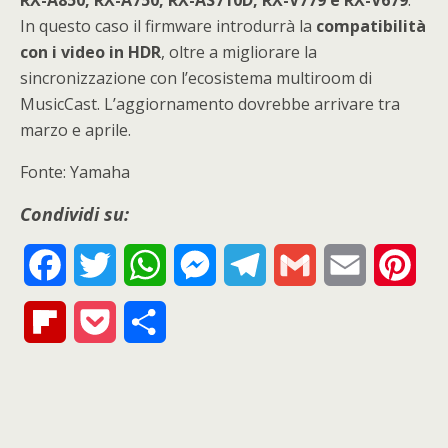
RX-A850, RX-A750, RX-AS710D, RX-V779 e RX-V679
.
In questo caso il firmware introdurrà la
compatibilità
con i video in HDR
, oltre a migliorare la
sincronizzazione con l’ecosistema multiroom di
MusicCast. L’aggiornamento dovrebbe arrivare tra
marzo e aprile.
Fonte: Yamaha
Condividi su:
F
T
W
M
T
G
E
P
a
w
h
e
e
m
m
i
F
P
S
c
i
a
s
l
a
a
n
l
o
h
e
t
t
s
e
i
i
t
i
c
a
b
t
s
e
g
l
l
e