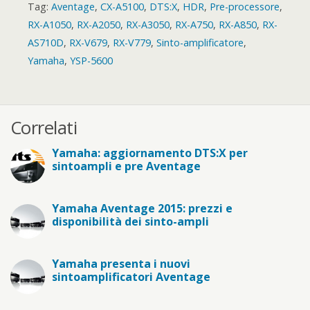
Tag:
Aventage
,
CX-A5100
,
DTS:X
,
HDR
,
Pre-processore
,
RX-A1050
,
RX-A2050
,
RX-A3050
,
RX-A750
,
RX-A850
,
RX-
AS710D
,
RX-V679
,
RX-V779
,
Sinto-amplificatore
,
Yamaha
,
YSP-5600
Correlati
Yamaha: aggiornamento DTS:X per
sintoampli e pre Aventage
Yamaha Aventage 2015: prezzi e
disponibilità dei sinto-ampli
Yamaha presenta i nuovi
sintoamplificatori Aventage