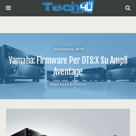
29 Gennaio 2016
Yamaha: Firmware Per DTS:X Su Ampli
Aventage
Gian Luca Di Felice